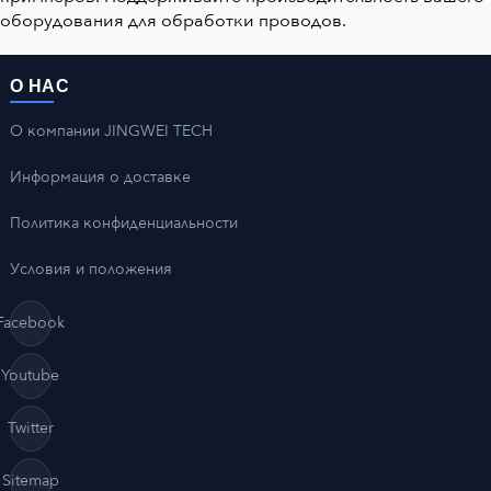
оборудования для обработки проводов.
О НАС
О компании JINGWEI TECH
Информация о доставке
Политика конфиденциальности
Условия и положения
Facebook
Youtube
Twitter
Sitemap